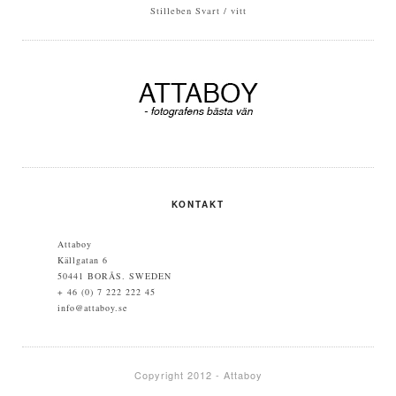
Stilleben
Svart / vitt
KONTAKT
Attaboy
Källgatan 6
50441 BORÅS. SWEDEN
+ 46 (0) 7 222 222 45
info@attaboy.se
Copyright 2012 - Attaboy