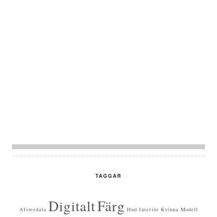
TAGGAR
Digitalt
Färg
Afswedala
Hud
Interiör
Kvinna
Modell