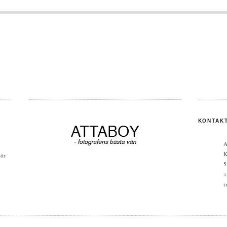
navigation
KONTAK
Atta
Källg
iör
50441
+ 46 (
info@a