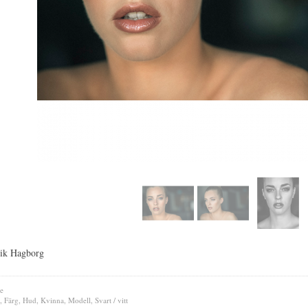
rik Hagborg
e
,
Färg
,
Hud
,
Kvinna
,
Modell
,
Svart / vitt