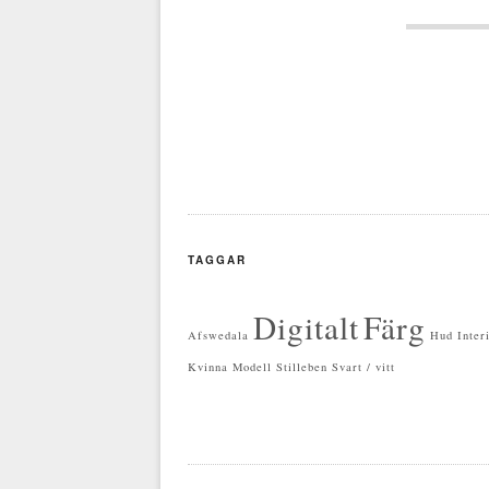
Post 
TAGGAR
Digitalt
Färg
Afswedala
Hud
Inter
Kvinna
Modell
Stilleben
Svart / vitt