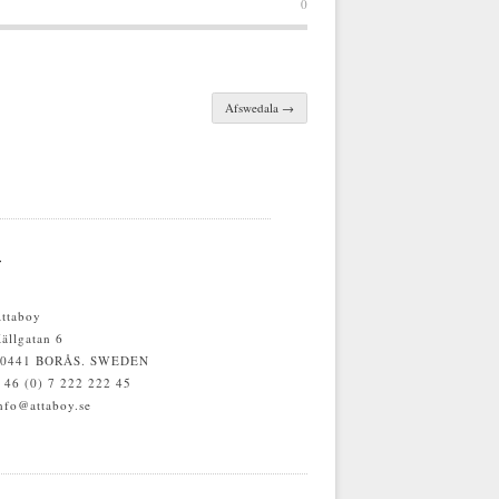
0
Afswedala
→
T
boy
atan 6
 BORÅS. SWEDEN
0) 7 222 222 45
ttaboy.se